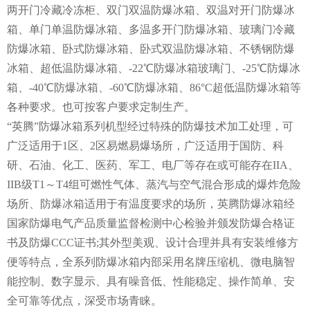
两开门冷藏冷冻柜、双门双温防爆冰箱、双温对开门防爆冰
箱、
单门单温防爆冰箱
、多温
多开门防爆冰箱
、玻璃门冷藏
防爆冰箱、卧式防爆冰箱、卧式双温防爆冰箱、
不锈钢防爆
冰箱
、超低温防爆冰箱、-22℃防爆冰箱玻璃门、-25℃防爆冰
箱、-40℃防爆冰箱、-60℃防爆冰箱、86°C超低温防爆冰箱等
各种要求。也可按客户要求定制生产。
“英腾”防爆冰箱系列机型经过特殊的防爆技术加工处理，可
广泛适用于1区、2区易燃易爆场所，广泛适用于国防、科
研、石油、化工、医药、军工、电厂等存在或可能存在IIA、
IIB级T1～T4组可燃性气体、蒸汽与空气混合形成的爆炸危险
场所、防爆冰箱适用于有温度要求的场所，英腾防爆冰箱经
国家防爆电气产品质量监督检测中心检验并颁发防爆合格证
书及防爆CCC证书;其外型美观、设计合理并具有安装维修方
便等特点，全系列防爆冰箱内部采用名牌压缩机、微电脑智
能控制、数字显示、具有噪音低、性能稳定、操作简单、安
全可靠等优点，深受市场青睐。