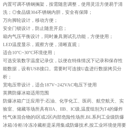
内置可调不锈钢搁架，按需随意调整，使用灵活方便易于清
洗；◎食品级304不锈钢内胆，安全有保障；
万向脚轮设计，移动方便；
安全门锁设计，防止随意开启；
箱内气压平衡设计，同时兼具测试孔功能，方便使用；
LED温度显示，观察方便，清晰直观；
适合10°C~30°C环境使用；
可选安装数字温度记录仪，以便在特殊情况下记录和保存性
能数据，设有USB接口。需要时可连接U盘进行数据拷贝分
析；
宽电压带设计，适合187V~242VAC电压下使用
英腾防爆冰箱适用范围
防爆冰箱广泛应用于:石油、化学化工、医药、航空航天、实
验室、储藏等场所具有IIA、IIB、IC级,温度组别为T4的爆炸
性气体混合物的l区或2区内部危险性场所,BL系列工业级防爆
冰箱/冷柜/冷冻冷藏柜是采用集成防爆技术,按工业环境使用要